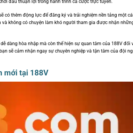
ởi đầu thuận lợi trong hành trình cá cược trực tuyến.
 sẽ có thêm động lực để đăng ký và trải nghiệm nền tảng một c
ản và không có chuyện làm khó người tham gia được nhận những
 dễ dàng hòa nhập mà còn thể hiện sự quan tâm của 188V đối 
, bạn sẽ cảm nhận ngay sự chuyên nghiệp và tận tâm của đội ng
n mới tại 188V