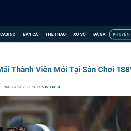
CASINO
BẮN CÁ
THỂ THAO
XỔ SỐ
ĐÁ GÀ
KHUYẾN 
ãi Thành Viên Mới Tại Sân Chơi 188
N
THÁNG 3 23, 2025
BY
LÊ MINH KHÔI