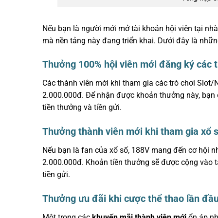
Nếu bạn là người mới mở tài khoản hội viên tại nh
mà nền tảng này đang triển khai. Dưới đây là nhữn
Thưởng 100% hội viên mới đăng ký các t
Các thành viên mới khi tham gia các trò chơi Slot/N
2.000.000đ. Để nhận được khoản thưởng này, bạn c
tiền thưởng và tiền gửi.
Thưởng thành viên mới khi tham gia xổ 
Nếu bạn là fan của xổ số, 188V mang đến cơ hội nhậ
2.000.000đ. Khoản tiền thưởng sẽ được cộng vào tà
tiền gửi.
Thưởng ưu đãi khi cược thể thao lần đầu
Một trong các
khuyến mãi thành viên mới
ổn áp nh