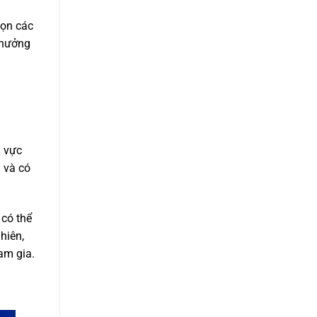
họn các
thưởng
u vực
n và có
 có thể
hiên,
ham gia.