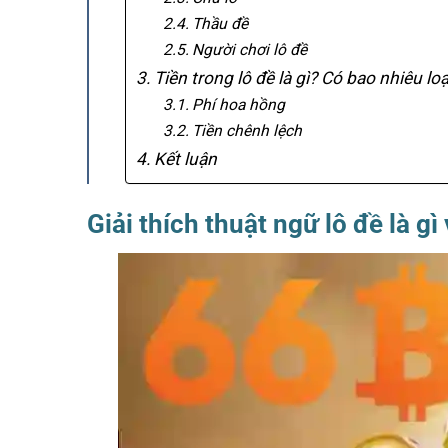
Thầu đề
Người chơi lô đề
Tiền trong lô đề là gì? Có bao nhiêu loạ
Phí hoa hồng
Tiền chênh lệch
Kết luận
Giải thích thuật ngữ lô đề là gì 