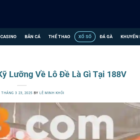
CASINO
BẮN CÁ
THỂ THAO
XỔ SỐ
ĐÁ GÀ
KHUYẾN 
 Kỹ Lưỡng Về Lô Đề Là Gì Tại 188V
N
THÁNG 3 23, 2025
BY
LÊ MINH KHÔI