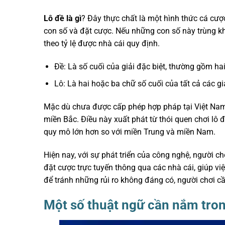
Lô đề là gì
? Đây thực chất là một hình thức cá cược
con số và đặt cược. Nếu những con số này trùng kh
theo tỷ lệ được nhà cái quy định.
Đề: Là số cuối của giải đặc biệt, thường gồm ha
Lô: Là hai hoặc ba chữ số cuối của tất cả các gi
Mặc dù chưa được cấp phép hợp pháp tại Việt Nam,
miền Bắc. Điều này xuất phát từ thói quen chơi lô 
quy mô lớn hơn so với miền Trung và miền Nam.
Hiện nay, với sự phát triển của công nghệ, người c
đặt cược trực tuyến thông qua các nhà cái, giúp việ
để tránh những rủi ro không đáng có, người chơi cần
Một số thuật ngữ cần nắm trong