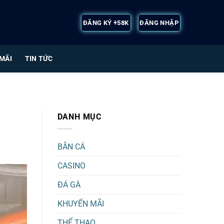
ĐĂNG KÝ +58K
ĐĂNG NHẬP
MÃI
TIN TỨC
DANH MỤC
BẮN CÁ
CASINO
ĐÁ GÀ
KHUYẾN MÃI
THỂ THAO