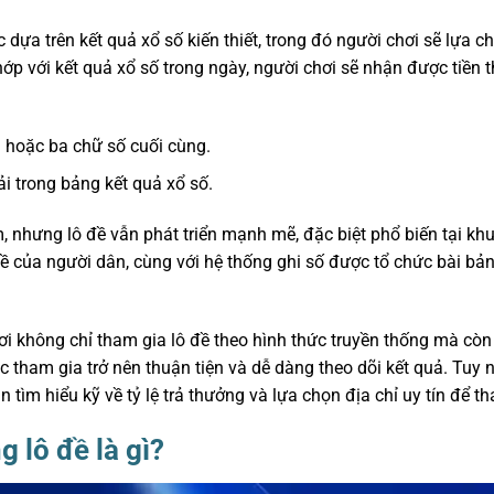
 dựa trên kết quả xổ số kiến thiết, trong đó người chơi sẽ lựa c
ớp với kết quả xổ số trong ngày, người chơi sẽ nhận được tiền 
i hoặc ba chữ số cuối cùng.
ải trong bảng kết quả xổ số.
 nhưng lô đề vẫn phát triển mạnh mẽ, đặc biệt phổ biến tại kh
đề của người dân, cùng với hệ thống ghi số được tổ chức bài bả
hơi không chỉ tham gia lô đề theo hình thức truyền thống mà còn
c tham gia trở nên thuận tiện và dễ dàng theo dõi kết quả. Tuy n
 tìm hiểu kỹ về tỷ lệ trả thưởng và lựa chọn địa chỉ uy tín để t
 lô đề là gì?