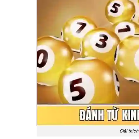
Giải thích