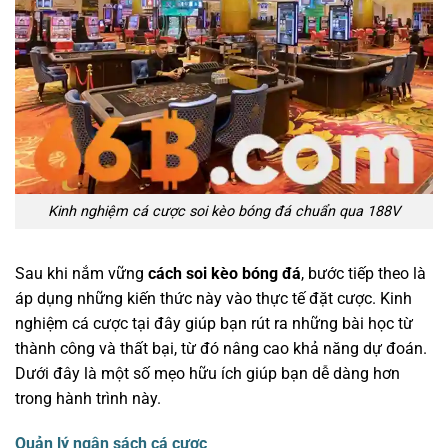
Kinh nghiệm cá cược soi kèo bóng đá chuẩn qua 188V
Sau khi nắm vững
cách soi kèo bóng đá
, bước tiếp theo là
áp dụng những kiến thức này vào thực tế đặt cược. Kinh
nghiệm cá cược tại đây giúp bạn rút ra những bài học từ
thành công và thất bại, từ đó nâng cao khả năng dự đoán.
Dưới đây là một số mẹo hữu ích giúp bạn dễ dàng hơn
trong hành trình này.
Quản lý ngân sách cá cược