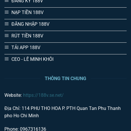
ĐĂNG KÝ 188V
NẠP TIỀN 188V
ĐĂNG NHẬP 188V
RÚT TIỀN 188V
TẢI APP 188V
CEO - LÊ MINH KHÔI
THÔNG TIN CHUNG
Website:
https://188v.se.net/
Địa Chỉ: 114 PHU THO HOA P. PTH Quan Tan Phu Thanh
pho Ho Chi Minh
Phone: 0967316136