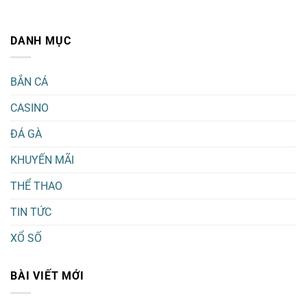
DANH MỤC
BẮN CÁ
CASINO
ĐÁ GÀ
KHUYẾN MÃI
THỂ THAO
TIN TỨC
XỔ SỐ
BÀI VIẾT MỚI