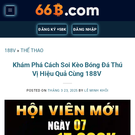
Skip
to
content
ĐĂNG KÝ +58K
ĐĂNG NHẬP
188V
»
THỂ THAO
Khám Phá Cách Soi Kèo Bóng Đá Thú
Vị Hiệu Quả Cùng 188V
POSTED ON
THÁNG 3 23, 2025
BY
LÊ MINH KHÔI