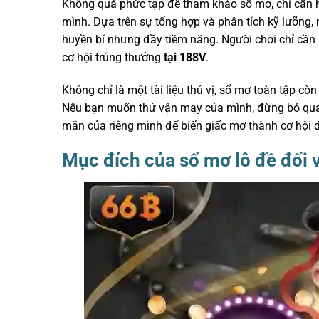
Không quá phức tạp để tham khảo sổ mơ, chỉ cần h
mình. Dựa trên sự tổng hợp và phân tích kỹ lưỡng,
huyền bí nhưng đầy tiềm năng. Người chơi chỉ cần 
cơ hội trúng thưởng
tại 188V
.
Không chỉ là một tài liệu thú vị, sổ mơ toàn tập c
Nếu bạn muốn thử vận may của mình, đừng bỏ qua k
mắn của riêng mình để biến giấc mơ thành cơ hội đ
Mục đích của sổ mơ lô đề đối v