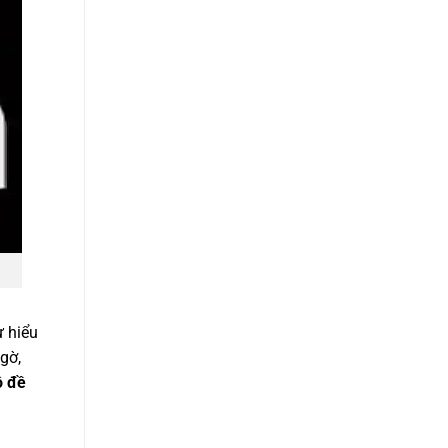
ự hiểu
gờ,
ô đề