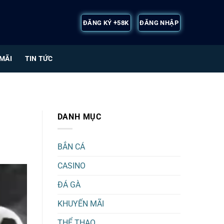
ĐĂNG KÝ +58K
ĐĂNG NHẬP
MÃI
TIN TỨC
DANH MỤC
BẮN CÁ
CASINO
ĐÁ GÀ
KHUYẾN MÃI
THỂ THAO