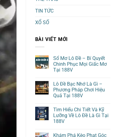
TIN TỨC
XỔ SỐ
BÀI VIẾT MỚI
Sổ Mơ Lô Đề – Bí Quyết
Chinh Phục Mọi Giấc Mơ
Tại 188V
Lô Đề Bạc Nhớ Là Gì –
Phương Pháp Chơi Hiệu
Quả Tại 188V
Tìm Hiểu Chi Tiết Và Kỹ
Lưỡng Về Lô Đề Là Gì Tại
188V
Khám Phá Kèo Phạt Góc