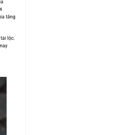
ủa
i
ia tăng
ài lộc.
 may