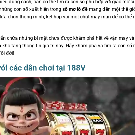
iểu đúng cách, bạn có thể tìm ra con số phù hợp với giấc mơ c
 những con số xuất hiện trong
sổ mơ lô đề
mang đến một thế giớ
lựa chọn thông minh, kết hợp với một chút may mắn để có thể g
òn ẩn chứa những bí mật chưa được khám phá hết về vận may và t
ho tàng thông tin giá trị này. Hãy khám phá và tìm ra con số
ổi đời!
ới các dân chơi tại 188V