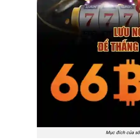
Mục đích của sổ 