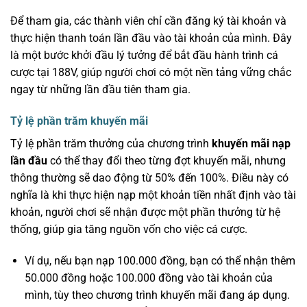
Để tham gia, các thành viên chỉ cần đăng ký tài khoản và
thực hiện thanh toán lần đầu vào tài khoản của mình. Đây
là một bước khởi đầu lý tưởng để bắt đầu hành trình cá
cược tại 188V, giúp người chơi có một nền tảng vững chắc
ngay từ những lần đầu tiên tham gia.
Tỷ lệ phần trăm khuyến mãi
Tỷ lệ phần trăm thưởng của chương trình
khuyến mãi nạp
lần đầu
có thể thay đổi theo từng đợt khuyến mãi, nhưng
thông thường sẽ dao động từ 50% đến 100%. Điều này có
nghĩa là khi thực hiện nạp một khoản tiền nhất định vào tài
khoản, người chơi sẽ nhận được một phần thưởng từ hệ
thống, giúp gia tăng nguồn vốn cho việc cá cược.
Ví dụ, nếu bạn nạp 100.000 đồng, bạn có thể nhận thêm
50.000 đồng hoặc 100.000 đồng vào tài khoản của
mình, tùy theo chương trình khuyến mãi đang áp dụng.