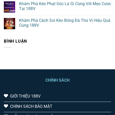
Khám Phá Kèo Phạt Góc Là Gì Cùng Với Mẹo Cược
Tại 188V
Khám Phá Cách Soi Kèo Bóng Đá Thú Vị Hiệu Quả
Cùng 188V
BÌNH LUẬN
CHÍNH SÁCH
GIỚI THIỆU 188V
CHÍNH SÁCH BẢO MẬT