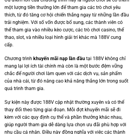
một lượng tiền thưởng lớn để tham gia các trò chơi yêu
thích, từ đó tăng cơ hội chiến thắng ngay từ những lần đầu
trải nghiệm. Với số vốn được bổ sung, các thành viên có
thể tham gia vào nhiều kèo cược, các trò chơi casino, thể
thao, slot, và nhiều loại hình giải trí khác mà 188V cung
cấp.
Chương trình
khuyến mãi nạp lần đầu
tại 188V không chỉ
mang lại lợi ích tài chính mà còn là một bước đệm vững
chắc để người chơi làm quen với các dịch vụ, sản phẩm
của nhà cái, từ đó nâng cao khả năng thắng lớn trong suốt
quá trình tham gia.
Sự kiện này được 188V cập nhật thường xuyên và có thể
thay đổi theo từng giai đoạn. Mỗi đợt khuyến mãi sẽ đi
kèm với các quy định cụ thể và phần thưởng khác nhau,
giúp người tham gia dễ dàng lựa chọn ưu đãi phù hợp với
nhu cầu cá nhân. Điều này đồng nghĩa với việc các thành