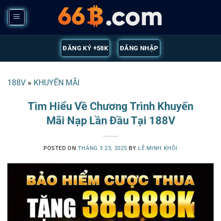
Skip
to
content
ĐĂNG KÝ +58K
ĐĂNG NHẬP
188V
»
KHUYẾN MÃI
Tìm Hiểu Về Chương Trình Khuyến
Mãi Nạp Lần Đầu Tại 188V
POSTED ON
THÁNG 3 23, 2025
BY
LÊ MINH KHÔI