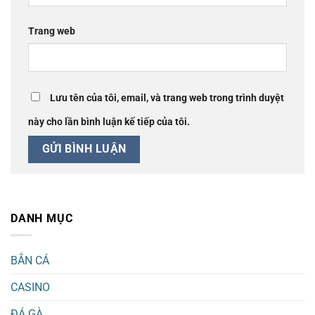
Trang web
Lưu tên của tôi, email, và trang web trong trình duyệt
này cho lần bình luận kế tiếp của tôi.
DANH MỤC
BẮN CÁ
CASINO
ĐÁ GÀ