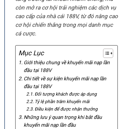
còn mở ra cơ hội trải nghiệm các dịch vụ
cao cấp của nhà cái 188V, từ đó nâng cao
cơ hội chiến thắng trong mọi danh mục
cá cược.
Mục Lục
Giới thiệu chung về khuyến mãi nạp lần
đầu tại 188V
Chi tiết về sự kiện khuyến mãi nạp lần
đầu tại 188V
Đối tượng khách được áp dụng
Tỷ lệ phần trăm khuyến mãi
Điều kiện để được nhận thưởng
Những lưu ý quan trọng khi bắt đầu
khuyến mãi nạp lần đầu