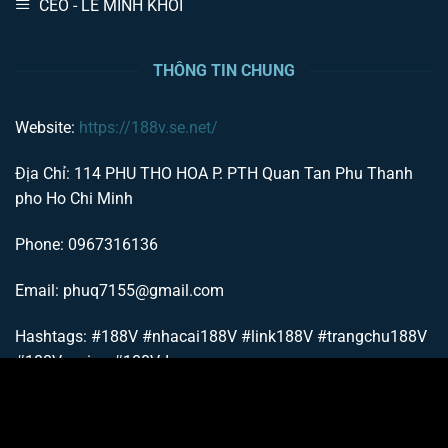
CEO - LÊ MINH KHÔI
THÔNG TIN CHUNG
Website:
https://188v.se.net/
Địa Chỉ: 114 PHU THO HOA P. PTH Quan Tan Phu Thanh
pho Ho Chi Minh
Phone: 0967316136
Email:
phuq7155@gmail.com
Hashtags: #188V #nhacai188V #link188V #trangchu188V
#188Vcasino #188Vdaga