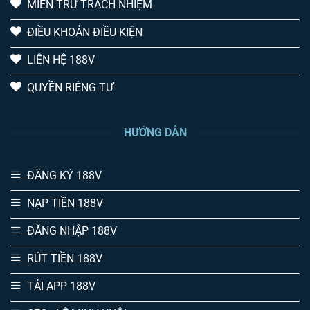
MIỄN TRỪ TRÁCH NHIỆM
ĐIỀU KHOẢN ĐIỀU KIỆN
LIÊN HỆ 188V
QUYỀN RIÊNG TƯ
HƯỚNG DẪN
ĐĂNG KÝ 188V
NẠP TIỀN 188V
ĐĂNG NHẬP 188V
RÚT TIỀN 188V
TẢI APP 188V