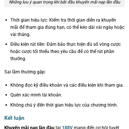
Những lưu ý quan trọng khi bắt đầu khuyến mãi nạp lần đầu
Thời gian hiệu lực: Kiểm tra thời gian diễn ra khuyến
mãi để tham gia đúng hạn, có thể kéo dài vài ngày hoặc
vài tháng.
Điều kiện rút tiền: Đảm bảo thực hiện đủ số vòng cược
hoặc cược tối thiểu theo yêu cầu để có thể rút phần
thưởng.
Sai lầm thường gặp:
Không đọc kỹ điều khoản và các điều kiện khi tham gia.
Quên xác minh tài khoản.
Không chú ý đến thời gian hiệu lực của chương trình.
Kết luận
Khuyến mãi nạp lần đầu
tại
188V
mang đến cơ hội tuyệt