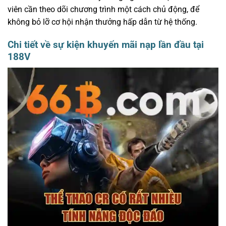
viên cần theo dõi chương trình một cách chủ động, để
không bỏ lỡ cơ hội nhận thưởng hấp dẫn từ hệ thống.
Chi tiết về sự kiện khuyến mãi nạp lần đầu tại
188V