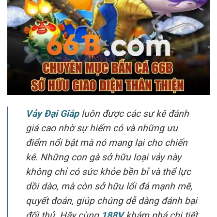
Vảy Đại Giáp
luôn được các sư kê đánh
giá cao nhờ sự hiếm có và những ưu
điểm nổi bật mà nó mang lại cho chiến
kê. Những con gà sở hữu loại vảy này
không chỉ có sức khỏe bền bỉ và thể lực
dồi dào, mà còn sở hữu lối đá mạnh mẽ,
quyết đoán, giúp chúng dễ dàng đánh bại
đối thủ. Hãy cùng
188V
khám phá chi tiết