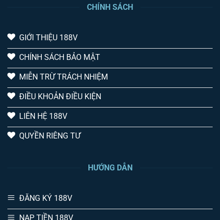
CHÍNH SÁCH
GIỚI THIỆU 188V
CHÍNH SÁCH BẢO MẬT
MIỄN TRỪ TRÁCH NHIỆM
ĐIỀU KHOẢN ĐIỀU KIỆN
LIÊN HỆ 188V
QUYỀN RIÊNG TƯ
HƯỚNG DẪN
ĐĂNG KÝ 188V
NẠP TIỀN 188V