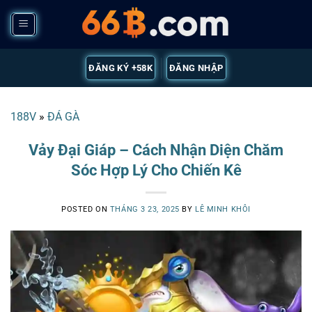
Skip
to
content
ĐĂNG KÝ +58K
ĐĂNG NHẬP
188V
»
ĐÁ GÀ
Vảy Đại Giáp – Cách Nhận Diện Chăm
Sóc Hợp Lý Cho Chiến Kê
POSTED ON
THÁNG 3 23, 2025
BY
LÊ MINH KHÔI