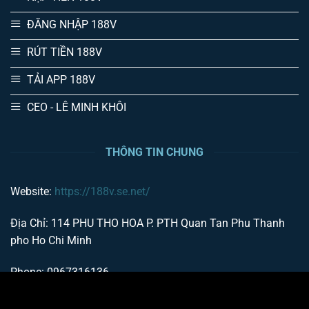
ĐĂNG NHẬP 188V
RÚT TIỀN 188V
TẢI APP 188V
CEO - LÊ MINH KHÔI
THÔNG TIN CHUNG
Website:
https://188v.se.net/
Địa Chỉ: 114 PHU THO HOA P. PTH Quan Tan Phu Thanh
pho Ho Chi Minh
Phone: 0967316136
Email:
phuq7155@gmail.com