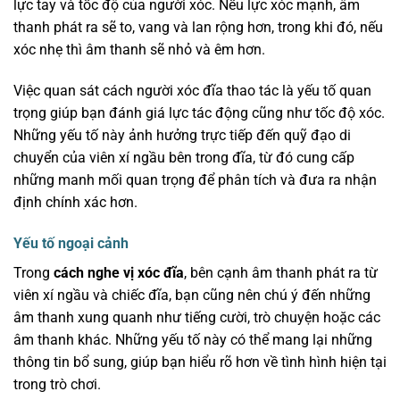
lực tay và tốc độ của người xóc. Nếu lực xóc mạnh, âm
thanh phát ra sẽ to, vang và lan rộng hơn, trong khi đó, nếu
xóc nhẹ thì âm thanh sẽ nhỏ và êm hơn.
Việc quan sát cách người xóc đĩa thao tác là yếu tố quan
trọng giúp bạn đánh giá lực tác động cũng như tốc độ xóc.
Những yếu tố này ảnh hưởng trực tiếp đến quỹ đạo di
chuyển của viên xí ngầu bên trong đĩa, từ đó cung cấp
những manh mối quan trọng để phân tích và đưa ra nhận
định chính xác hơn.
Yếu tố ngoại cảnh
Trong
cách nghe vị xóc đĩa
, bên cạnh âm thanh phát ra từ
viên xí ngầu và chiếc đĩa, bạn cũng nên chú ý đến những
âm thanh xung quanh như tiếng cười, trò chuyện hoặc các
âm thanh khác. Những yếu tố này có thể mang lại những
thông tin bổ sung, giúp bạn hiểu rõ hơn về tình hình hiện tại
trong trò chơi.