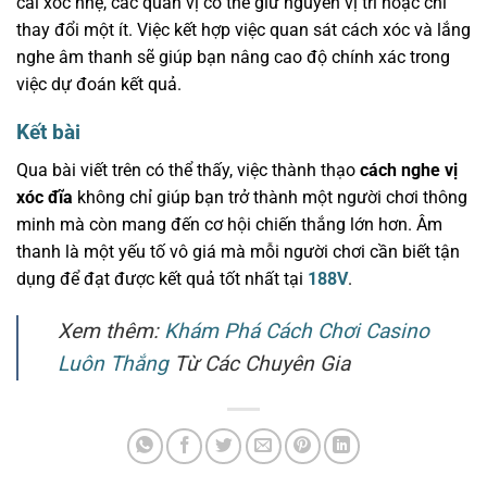
cái xóc nhẹ, các quân vị có thể giữ nguyên vị trí hoặc chỉ
thay đổi một ít. Việc kết hợp việc quan sát cách xóc và lắng
nghe âm thanh sẽ giúp bạn nâng cao độ chính xác trong
việc dự đoán kết quả.
Kết bài
Qua bài viết trên có thể thấy, việc thành thạo
cách nghe vị
xóc đĩa
không chỉ giúp bạn trở thành một người chơi thông
minh mà còn mang đến cơ hội chiến thắng lớn hơn. Âm
thanh là một yếu tố vô giá mà mỗi người chơi cần biết tận
dụng để đạt được kết quả tốt nhất tại
188V
.
Xem thêm:
Khám Phá Cách Chơi Casino
Luôn Thắng
Từ Các Chuyên Gia