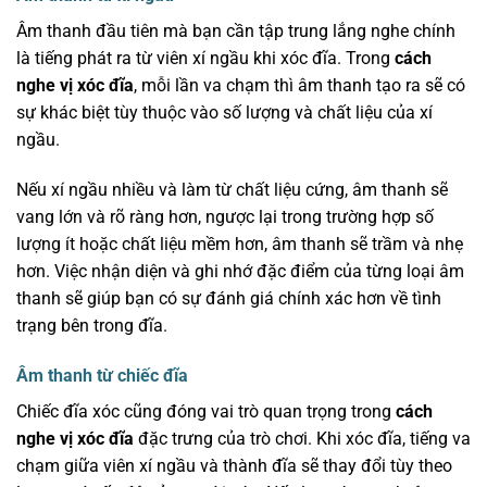
Âm thanh đầu tiên mà bạn cần tập trung lắng nghe chính
là tiếng phát ra từ viên xí ngầu khi xóc đĩa. Trong
cách
nghe vị xóc đĩa
, mỗi lần va chạm thì âm thanh tạo ra sẽ có
sự khác biệt tùy thuộc vào số lượng và chất liệu của xí
ngầu.
Nếu xí ngầu nhiều và làm từ chất liệu cứng, âm thanh sẽ
vang lớn và rõ ràng hơn, ngược lại trong trường hợp số
lượng ít hoặc chất liệu mềm hơn, âm thanh sẽ trầm và nhẹ
hơn. Việc nhận diện và ghi nhớ đặc điểm của từng loại âm
thanh sẽ giúp bạn có sự đánh giá chính xác hơn về tình
trạng bên trong đĩa.
Âm thanh từ chiếc đĩa
Chiếc đĩa xóc cũng đóng vai trò quan trọng trong
cách
nghe vị xóc đĩa
đặc trưng của trò chơi. Khi xóc đĩa, tiếng va
chạm giữa viên xí ngầu và thành đĩa sẽ thay đổi tùy theo