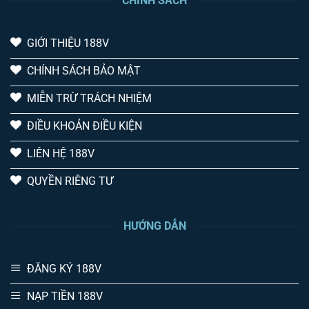
CHÍNH SÁCH
GIỚI THIỆU 188V
CHÍNH SÁCH BẢO MẬT
MIỄN TRỪ TRÁCH NHIỆM
ĐIỀU KHOẢN ĐIỀU KIỆN
LIÊN HỆ 188V
QUYỀN RIÊNG TƯ
HƯỚNG DẪN
ĐĂNG KÝ 188V
NẠP TIỀN 188V