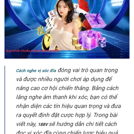
đóng vai trò quan trọng
Cách nghe vị xóc đĩa
và được nhiều người chơi áp dụng để
nâng cao cơ hội chiến thắng. Bằng cách
lắng nghe âm thanh khi xóc, bạn có thể
nhận diện các tín hiệu quan trọng và đưa
ra quyết định đặt cược hợp lý. Trong bài
viết này,
sẽ hướng dẫn chi tiết cách
188V
đọc vị xóc đĩa cùng chiến lược hiệu quả,