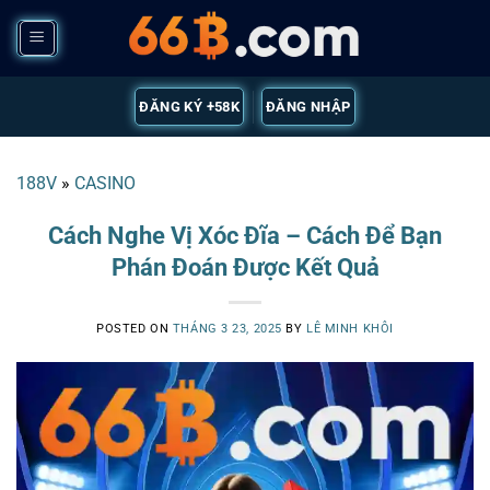
Skip
to
content
ĐĂNG KÝ +58K
ĐĂNG NHẬP
188V
»
CASINO
Cách Nghe Vị Xóc Đĩa – Cách Để Bạn
Phán Đoán Được Kết Quả
POSTED ON
THÁNG 3 23, 2025
BY
LÊ MINH KHÔI