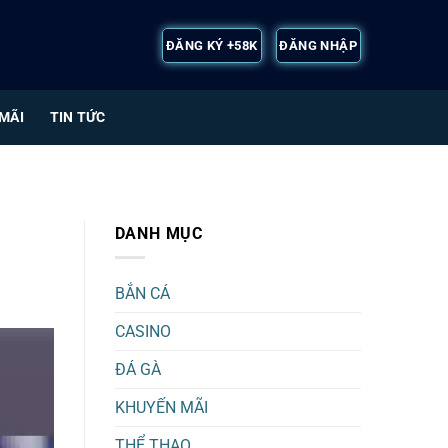
ĐĂNG KÝ +58K
ĐĂNG NHẬP
MÃI
TIN TỨC
DANH MỤC
BẮN CÁ
CASINO
ĐÁ GÀ
KHUYẾN MÃI
THỂ THAO