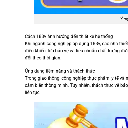
Ý ni
Cách 188v ảnh hưởng đến thiết kế hệ thống
Khi ngành công nghiệp áp dụng 188v, các nhà thiết
điều khiển, lớp bảo vệ và tiêu chuẩn chất lượng đ
đổi theo thời gian.
Ứng dụng tiềm năng và thách thức
Trong giao thông, công nghiệp thực phẩm, y tế và n
cảm biến thông minh. Tuy nhiên, thách thức về bảo
liên tục.