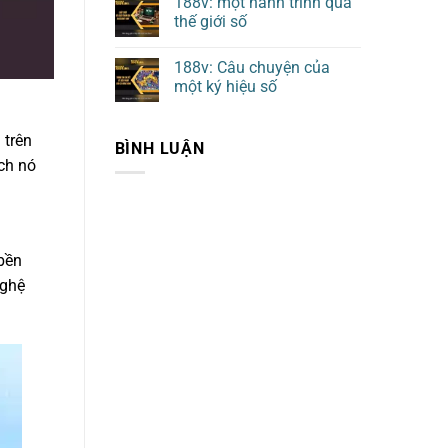
188v: một hành trình qua
thế giới số
188v: Câu chuyện của
một ký hiệu số
 trên
BÌNH LUẬN
ch nó
bền
nghệ