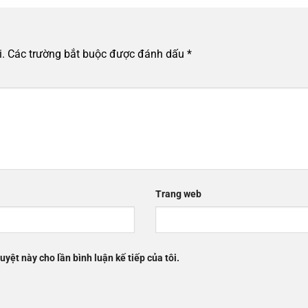
.
Các trường bắt buộc được đánh dấu
*
Trang web
uyệt này cho lần bình luận kế tiếp của tôi.