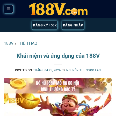
Skip
to
content
ĐĂNG KÝ +58K
ĐĂNG NHẬP
188V
»
THỂ THAO
Khái niệm và ứng dụng của 188V
POSTED ON
THÁNG 04 25, 2026
BY
NGUYỄN THỊ NGỌC LAN