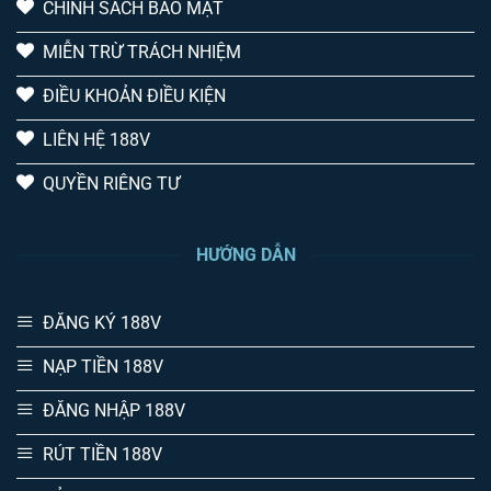
CHÍNH SÁCH BẢO MẬT
MIỄN TRỪ TRÁCH NHIỆM
ĐIỀU KHOẢN ĐIỀU KIỆN
LIÊN HỆ 188V
QUYỀN RIÊNG TƯ
HƯỚNG DẪN
ĐĂNG KÝ 188V
NẠP TIỀN 188V
ĐĂNG NHẬP 188V
RÚT TIỀN 188V