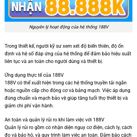
Nguyên lý hoạt động của hệ thống 188V
Trong thiết kế, người kỹ sư xem xét độ biến thiên, độ ổn
định và hệ số đáp ứng của hệ thống để đảm bảo hiệu suất
liên tục và an toàn cho người dùng và thiết bị.
Ứng dụng thực tế của 188V
188V có thể xuất hiện trong các hệ thống truyền tải ngắn
hoặc nguồn cấp cho động cơ và bảng mạch. Việc áp dụng
đúng chuẩn và mạch bảo vệ giúp tăng tuổi thọ thiết bị và
giảm chi phí vận hành.
An toàn và quản lý rủi ro khi làm việc với 188V
Quản lý rủi ro gồm có nhận diện nguy cơ điện, cách ly, cách
đo và bảo hộ, và quy trình làm việc an toàn. Đảm bảo cách