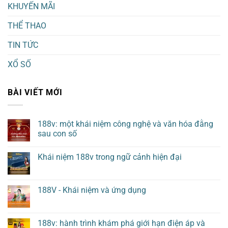
KHUYẾN MÃI
THỂ THAO
TIN TỨC
XỔ SỐ
BÀI VIẾT MỚI
188v: một khái niệm công nghệ và văn hóa đằng
sau con số
Khái niệm 188v trong ngữ cảnh hiện đại
188V - Khái niệm và ứng dụng
188v: hành trình khám phá giới hạn điện áp và