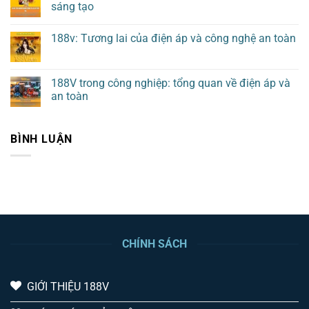
sáng tạo
188v: Tương lai của điện áp và công nghệ an toàn
188V trong công nghiệp: tổng quan về điện áp và
an toàn
BÌNH LUẬN
CHÍNH SÁCH
GIỚI THIỆU 188V