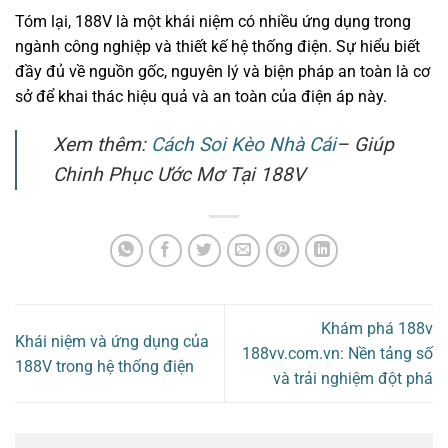
Tóm lại, 188V là một khái niệm có nhiều ứng dụng trong
ngành công nghiệp và thiết kế hệ thống điện. Sự hiểu biết
đầy đủ về nguồn gốc, nguyên lý và biện pháp an toàn là cơ
sở để khai thác hiệu quả và an toàn của điện áp này.
Xem thêm:
Cách Soi Kèo Nhà Cái
– Giúp
Chinh Phục Ước Mơ Tại 188V
Khám phá 188v
Khái niệm và ứng dụng của
188vv.com.vn: Nền tảng số
188V trong hệ thống điện
và trải nghiệm đột phá