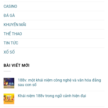
CASINO
ĐÁ GÀ
KHUYẾN MÃI
THỂ THAO
TIN TỨC
XỔ SỐ
BÀI VIẾT MỚI
188v: một khái niệm công nghệ và văn hóa đằng
sau con số
Khái niệm 188v trong ngữ cảnh hiện đại