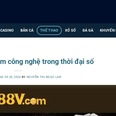
CASINO
BẮN CÁ
THỂ THAO
XỔ SỐ
ĐÁ GÀ
KHUYẾN 
ệm công nghệ trong thời đại số
G 05 20, 2026
BY
NGUYỄN THỊ NGỌC LAN