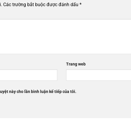
.
Các trường bắt buộc được đánh dấu
*
Trang web
uyệt này cho lần bình luận kế tiếp của tôi.