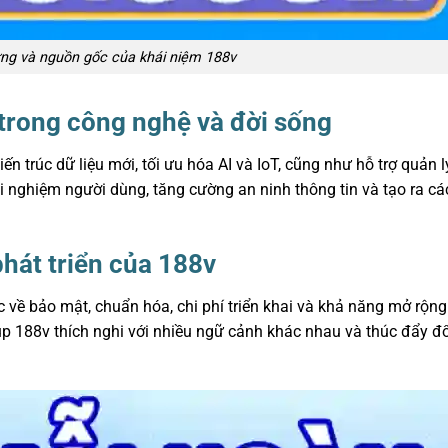
g và nguồn gốc của khái niệm 188v
trong công nghệ và đời sống
 trúc dữ liệu mới, tối ưu hóa AI và IoT, cũng như hỗ trợ quản l
i nghiệm người dùng, tăng cường an ninh thông tin và tạo ra cá
hát triển của 188v
c về bảo mật, chuẩn hóa, chi phí triển khai và khả năng mở rộng
p 188v thích nghi với nhiều ngữ cảnh khác nhau và thúc đẩy đ