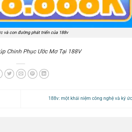
c và con đường phát triển của 188v
úp Chinh Phục Ước Mơ Tại 188V
188v: một khái niệm công nghệ và ký ức