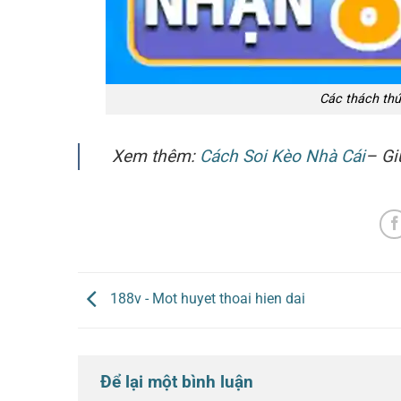
Các thách thứ
Xem thêm:
Cách Soi Kèo Nhà Cái
– Gi
188v - Mot huyet thoai hien dai
Để lại một bình luận