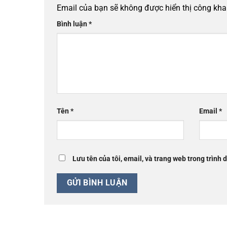
Email của bạn sẽ không được hiển thị công khai
Bình luận
*
Tên
*
Email
*
Lưu tên của tôi, email, và trang web trong trình d