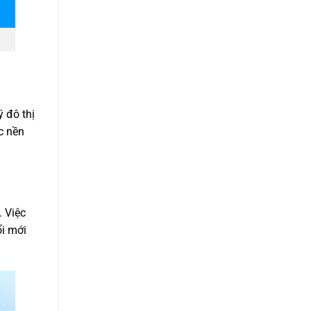
ý đô thị
c nền
. Việc
ổi mới