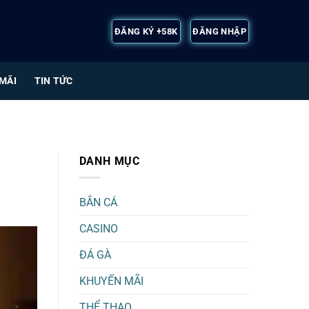
ĐĂNG KÝ +58K
ĐĂNG NHẬP
MÃI
TIN TỨC
DANH MỤC
BẮN CÁ
CASINO
ĐÁ GÀ
KHUYẾN MÃI
THỂ THAO