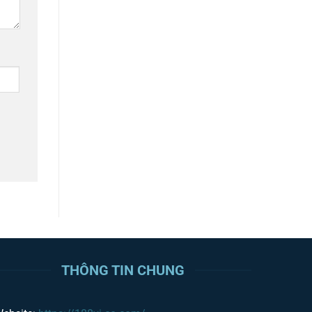
THÔNG TIN CHUNG