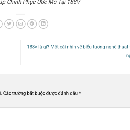
úp Chinh Phục Ước Mơ Tại 188V
188v là gì? Một cái nhìn về biểu tượng nghệ thuật
n
.
Các trường bắt buộc được đánh dấu
*