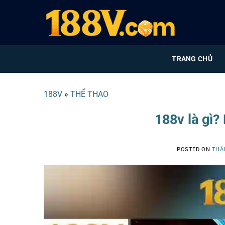
Skip
to
content
TRANG CHỦ
188V
»
THỂ THAO
188v là gì?
POSTED ON
THÁN