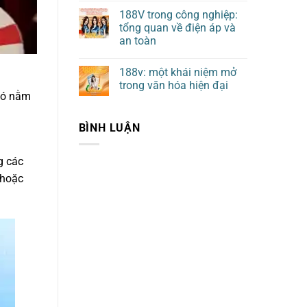
188V trong công nghiệp:
tổng quan về điện áp và
an toàn
188v: một khái niệm mở
trong văn hóa hiện đại
 Nó nằm
BÌNH LUẬN
g các
 hoặc