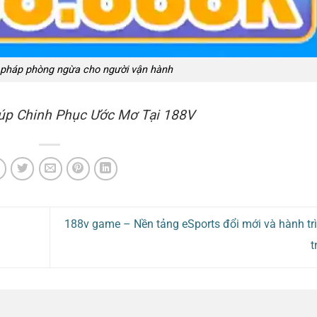
n pháp phòng ngừa cho người vận hành
úp Chinh Phục Ước Mơ Tại 188V
188v game – Nền tảng eSports đổi mới và hành tr
t