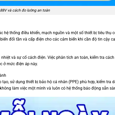
88V và cách đo lường an toàn
 hệ thống điều khiển, mạch nguồn và một số thiết bị tiêu thụ 
 biến đổi tần và cấp điện cho các cảm biến khi cần độ tin cậy ca
iệt và sự cố cách điện. Việc phân tích an toàn, kiểm tra cách 
ệc ở mức điện áp này.
hành
tạo, sử dụng thiết bị bảo hộ cá nhân (PPE) phù hợp, kiểm tra 
 ý không làm việc một mình và luôn có hệ thống báo động sẵn sà