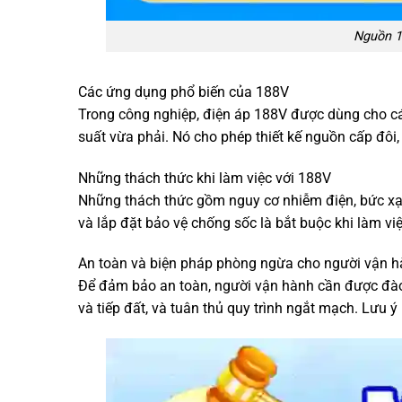
Nguồn 1
Các ứng dụng phổ biến của 188V
Trong công nghiệp, điện áp 188V được dùng cho các
suất vừa phải. Nó cho phép thiết kế nguồn cấp đôi,
Những thách thức khi làm việc với 188V
Những thách thức gồm nguy cơ nhiễm điện, bức xạ nh
và lắp đặt bảo vệ chống sốc là bắt buộc khi làm vi
An toàn và biện pháp phòng ngừa cho người vận 
Để đảm bảo an toàn, người vận hành cần được đào 
và tiếp đất, và tuân thủ quy trình ngắt mạch. Lưu