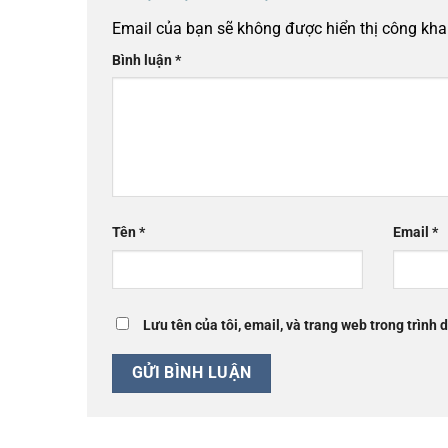
Email của bạn sẽ không được hiển thị công khai
Bình luận
*
Tên
*
Email
*
Lưu tên của tôi, email, và trang web trong trình d