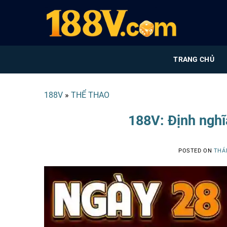
Skip
to
content
TRANG CHỦ
188V
»
THỂ THAO
188V: Định nghĩ
POSTED ON
THÁN