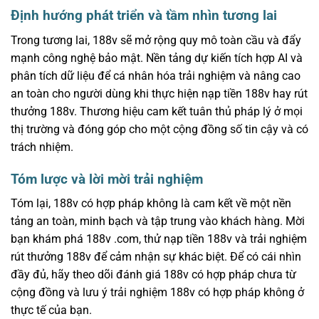
Định hướng phát triển và tầm nhìn tương lai
Trong tương lai, 188v sẽ mở rộng quy mô toàn cầu và đẩy
mạnh công nghệ bảo mật. Nền tảng dự kiến tích hợp AI và
phân tích dữ liệu để cá nhân hóa trải nghiệm và nâng cao
an toàn cho người dùng khi thực hiện nạp tiền 188v hay rút
thưởng 188v. Thương hiệu cam kết tuân thủ pháp lý ở mọi
thị trường và đóng góp cho một cộng đồng số tin cậy và có
trách nhiệm.
Tóm lược và lời mời trải nghiệm
Tóm lại, 188v có hợp pháp không là cam kết về một nền
tảng an toàn, minh bạch và tập trung vào khách hàng. Mời
bạn khám phá 188v .com, thử nạp tiền 188v và trải nghiệm
rút thưởng 188v để cảm nhận sự khác biệt. Để có cái nhìn
đầy đủ, hãy theo dõi đánh giá 188v có hợp pháp chưa từ
cộng đồng và lưu ý trải nghiệm 188v có hợp pháp không ở
thực tế của bạn.