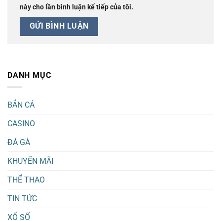
này cho lần bình luận kế tiếp của tôi.
DANH MỤC
BẮN CÁ
CASINO
ĐÁ GÀ
KHUYẾN MÃI
THỂ THAO
TIN TỨC
XỔ SỐ