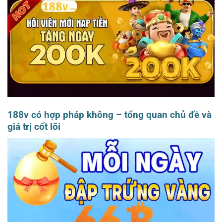
188v có hợp pháp không – tổng quan chủ đề và
giá trị cốt lõi