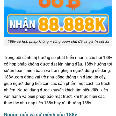
188v có hợp pháp không – tổng quan chủ đề và giá trị cốt lõi
Trong bối cảnh thị trường số phát triển nhanh, câu hỏi 188v
có hợp pháp không được đặt lên hàng đầu. 188v hướng tới
sự an toàn, minh bạch và trải nghiệm người dùng dễ dàng.
188v .com đóng vai trò như cổng thông tin đáng tin cậy,
giúp người dùng tiếp cận các sản phẩm một cách có trách
nhiệm. Người dùng được khuyến khích tìm hiểu điều kiện
vận hành và biện pháp bảo mật trước khi thực hiện các
thao tác như nạp tiền 188v hay rút thưởng 188v.
Nguồn gốc và sứ mệnh của 188v