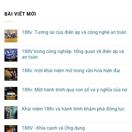
BÀI VIẾT MỚI
188v: Tương lai của điện áp và công nghệ an toàn
188V trong công nghiệp: tổng quan về điện áp và
an toàn
188v: một khái niệm mở trong văn hóa hiện đại
188v: Một hành trình qua con số và ý nghĩa của nó
Khái niệm 188v và hành trình khám phá động lực
188V - Khía cạnh và Ứng dụng